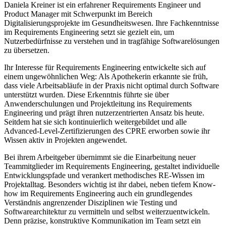
Daniela Kreiner ist ein erfahrener Requirements Engineer und
Product Manager mit Schwerpunkt im Bereich
Digitalisierungsprojekte im Gesundheitswesen. Ihre Fachkenntnisse
im Requirements Engineering setzt sie gezielt ein, um
Nutzerbedürfnisse zu verstehen und in tragfähige Softwarelösungen
zu übersetzen.
Ihr Interesse für Requirements Engineering entwickelte sich auf
einem ungewöhnlichen Weg: Als Apothekerin erkannte sie früh,
dass viele Arbeitsabläufe in der Praxis nicht optimal durch Software
unterstützt wurden. Diese Erkenntnis führte sie über
Anwenderschulungen und Projektleitung ins Requirements
Engineering und prägt ihren nutzerzentrierten Ansatz bis heute.
Seitdem hat sie sich kontinuierlich weitergebildet und alle
Advanced-Level-Zertifizierungen des CPRE erworben sowie ihr
Wissen aktiv in Projekten angewendet.
Bei ihrem Arbeitgeber übernimmt sie die Einarbeitung neuer
Teammitglieder im Requirements Engineering, gestaltet individuelle
Entwicklungspfade und verankert methodisches RE-Wissen im
Projektalltag. Besonders wichtig ist ihr dabei, neben tiefem Know-
how im Requirements Engineering auch ein grundlegendes
Verständnis angrenzender Disziplinen wie Testing und
Softwarearchitektur zu vermitteln und selbst weiterzuentwickeln.
Denn präzise, konstruktive Kommunikation im Team setzt ein