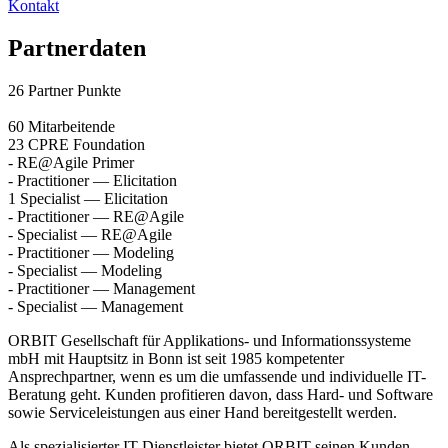
Kontakt
Partnerdaten
26
Partner Punkte
60
Mitarbeitende
23
CPRE Foundation
-
RE@Agile Primer
-
Practitioner — Elicitation
1
Specialist — Elicitation
-
Practitioner — RE@Agile
-
Specialist — RE@Agile
-
Practitioner — Modeling
-
Specialist — Modeling
-
Practitioner — Management
-
Specialist — Management
ORBIT Gesellschaft für Applikations- und Informationssysteme
mbH mit Hauptsitz in Bonn ist seit 1985 kompetenter
Ansprechpartner, wenn es um die umfassende und individuelle IT-
Beratung geht. Kunden profitieren davon, dass Hard- und Software
sowie Serviceleistungen aus einer Hand bereitgestellt werden.
Als spezialisierter IT-Dienstleister bietet ORBIT seinen Kunden