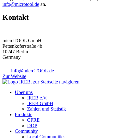
info@microtool.de
an.
Kontakt
microTOOL GmbH
Pettenkoferstraße 4b
10247 Berlin
Germany
info@microTOOL.de
Zur Website
Über uns
IREB e.V.
IREB GmbH
Zahlen und Statistik
Produkte
CPRE
DDP
Community
Local Communities